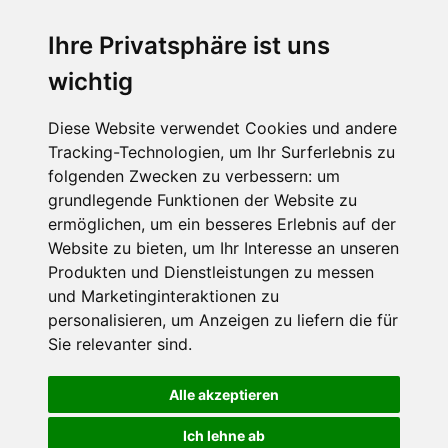
Ihre Privatsphäre ist uns
SCHNEEHÖHEN SKI APP
wichtig
Die Schneehoehen Ski APP für iOS und Android - Ein
Muss für alle Wintersportler und Schneefreaks!
Diese Website verwendet Cookies und andere
Tracking-Technologien, um Ihr Surferlebnis zu
folgenden Zwecken zu verbessern:
um
grundlegende Funktionen der Website zu
ermöglichen
,
um ein besseres Erlebnis auf der
Website zu bieten
,
um Ihr Interesse an unseren
Produkten und Dienstleistungen zu messen
und Marketinginteraktionen zu
personalisieren
,
um Anzeigen zu liefern die für
Impressum
Datenschutz
Sie relevanter sind
.
Nutzungsbedingungen
Kontakt
Partner
Portale
FAQ
Newsletter
Mediadaten
Alle akzeptieren
©
2026 Schneemenschen GmbH
Ich lehne ab