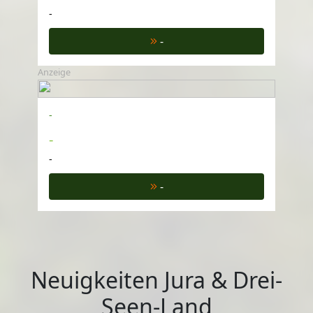
-
-
Anzeige
-
-
-
-
Neuigkeiten Jura & Drei-
Seen-Land