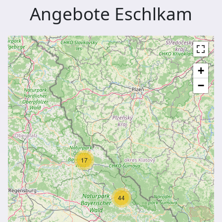
Angebote Eschlkam
+
−
17
44