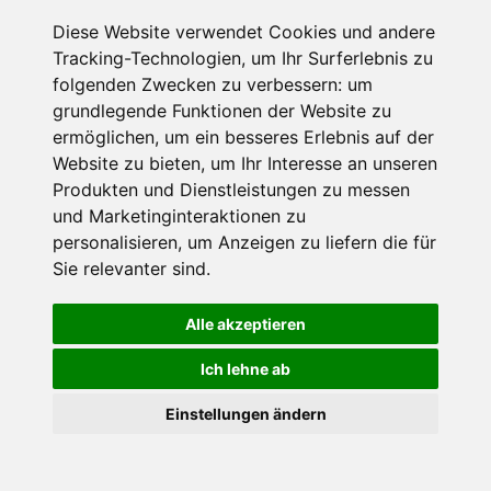
Diese Website verwendet Cookies und andere
Tracking-Technologien, um Ihr Surferlebnis zu
folgenden Zwecken zu verbessern:
um
grundlegende Funktionen der Website zu
ermöglichen
,
um ein besseres Erlebnis auf der
Radsport
Website zu bieten
,
um Ihr Interesse an unseren
Bikepark Geisskopf
Produkten und Dienstleistungen zu messen
Bischofsmais, Bayerischer Wald
und Marketinginteraktionen zu
Besonders MTB-Fahrer kommen mit ihren Bikes in
personalisieren
,
um Anzeigen zu liefern die für
Bischofsmais voll auf ihre Kosten.
Sie relevanter sind
.
Alle akzeptieren
Ich lehne ab
×
Einstellungen ändern
Goldener Herbst in den Alpen
- Angebote vergleichen
& die Natur genießen!
Jetzt Angebote entdecken!
Natur
Bayerwald-Tierpark Lohberg