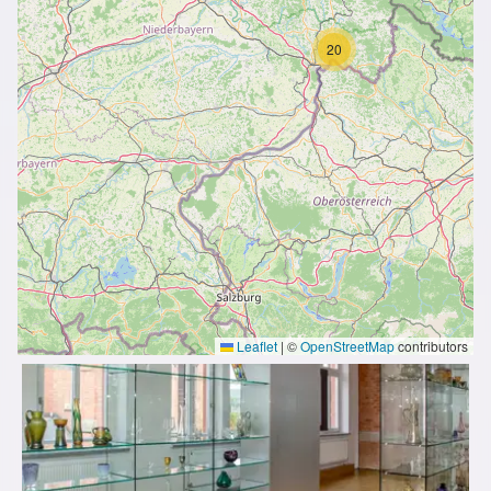
20
Leaflet
|
©
OpenStreetMap
contributors