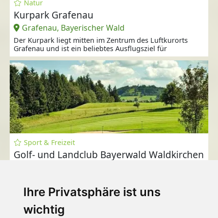
Natur
Kurpark Grafenau
Grafenau, Bayerischer Wald
Der Kurpark liegt mitten im Zentrum des Luftkurorts
Grafenau und ist ein beliebtes Ausflugsziel für
Sport & Freizeit
Golf- und Landclub Bayerwald Waldkirchen
Waldkirchen, Bayerischer Wald
Der Golf- und Landclub Waldkirchen e.V. bietet einen 18-
Loch-Golfplatz mitten im Bayerischen Wald.
Ihre Privatsphäre ist uns
wichtig